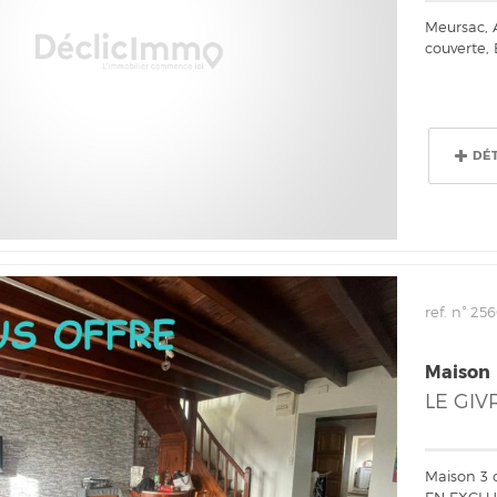
Meursac, 
couverte, 
DÉ
ref. n° 25
Maison
LE GIV
Maison 3 
EN EXCLU