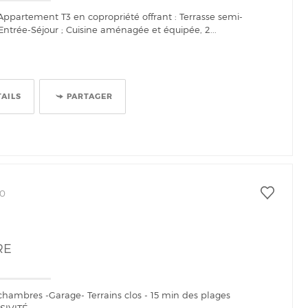
Appartement T3 en copropriété offrant : Terrasse semi-
Entrée-Séjour ; Cuisine aménagée et équipée, 2...
TAILS
PARTAGER
60
RE
chambres -Garage- Terrains clos - 15 min des plages
SIVITÉ