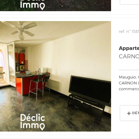
ref. n° 153
Appart
CARN
Mauguio, 
CARNON (3
commerces
DÉ