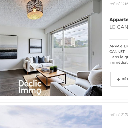
ref. n° 121
Appart
LE CA
APPARTEM
CANNET
Dans le q
immédiate
DÉ
ref. n° 217