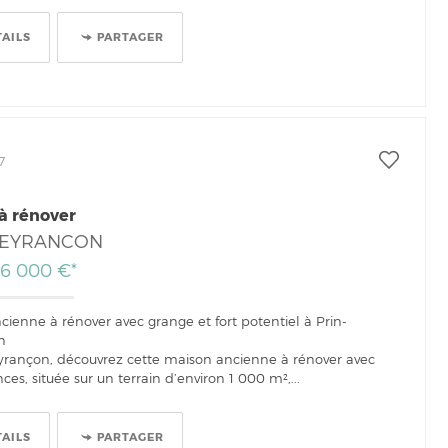
TAILS
PARTAGER
7
à rénover
DEYRANCON
126 000 €*
ienne à rénover avec grange et fort potentiel à Prin-
n
yrançon, découvrez cette maison ancienne à rénover avec
s, située sur un terrain d’environ 1 000 m²,...
TAILS
PARTAGER