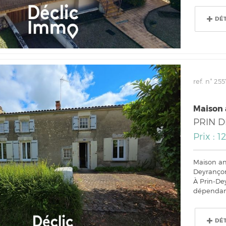
DÉ
ref. n° 255
Maison 
PRIN 
Prix : 
Maison anc
Deyranço
À Prin-De
dépendance
DÉ