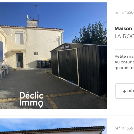
ref. n° 556
Maison
LA RO
Petite ma
Au coeur d
quartier d
DÉ
ref. n° 53