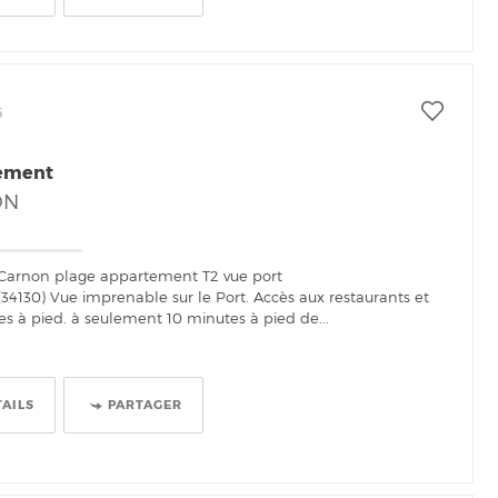
5
ement
ON
Carnon plage appartement T2 vue port
4130) Vue imprenable sur le Port. Accès aux restaurants et
 à pied. à seulement 10 minutes à pied de...
TAILS
PARTAGER