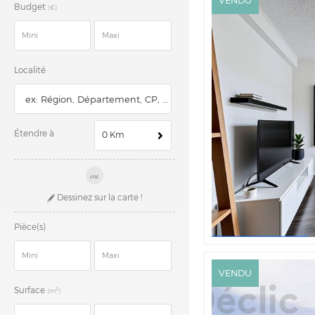
VENDU
Budget
(€)
Localité
Étendre à
0 Km
ou
Dessinez sur la carte !
Pièce(s)
VENDU
Surface
2
(m
)