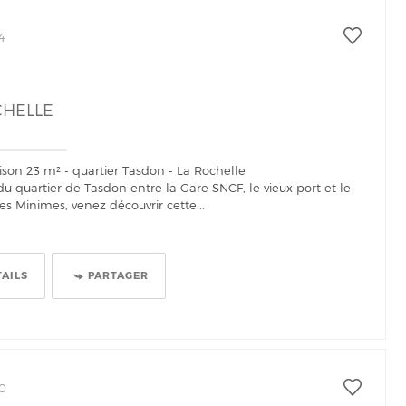
4
CHELLE
ison 23 m² - quartier Tasdon - La Rochelle
u quartier de Tasdon entre la Gare SNCF, le vieux port et le
es Minimes, venez découvrir cette...
TAILS
PARTAGER
90