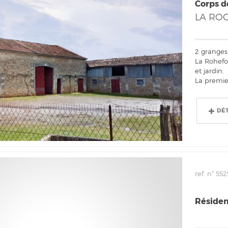
Corps d
LA RO
2 granges
La Rohefo
et jardin.
La premie
DÉ
ref. n° 552
Résiden