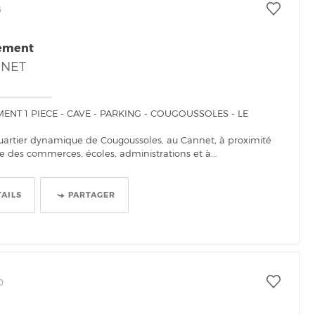
6
ement
NNET
ENT 1 PIECE - CAVE - PARKING - COUGOUSSOLES - LE
uartier dynamique de Cougoussoles, au Cannet, à proximité
 des commerces, écoles, administrations et à...
TAILS
PARTAGER
0