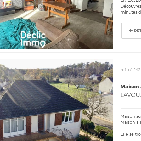
Découvrez
minutes de
DÉ
ref. n° 243
Maison 
LAVOU
Maison sur
Maison à 
Elle se tr