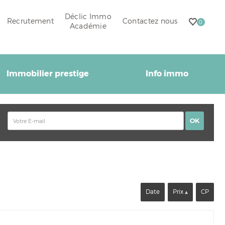
Déclic Immo
Recrutement
Contactez nous
0
Académie
Immobilier prestige
Info immo
Date
Prix
CP