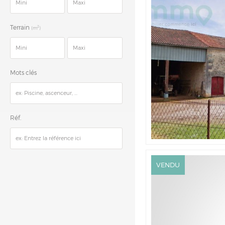
Terrain
2
(m
)
Mots clés
Réf.
VENDU