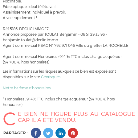
Piscinable.
Fibre optique, idéal télétravail.
Assainissement individuel à prévoir.
A voir rapidement !
Réf 5186. DECLIC IMMO 17
Annonce proposée par TOULAT Benjamin - 06 51 29 35 96 -
benjamin.toulat@declic.immo
Agent commercial RSAC N° 792 971 046 Ville du greffe : LA ROCHELLE
Agent commercial Honoraires : 9,14 % TTC inclus charge acquéreur
(54 700 € hors honoraires)
Les informations sur les risques auxquels ce bien est exposé sont
disponibles sur le site
Géorisques
Notre barème d'honoraires
* Honoraires : 9.14% TTC inclus charge acquéreur (54 700 € hors
honoraires).
C
E BIEN NE FIGURE PLUS AU CATALOGUE
CAR IL A ÉTÉ VENDU.
PARTAGER :