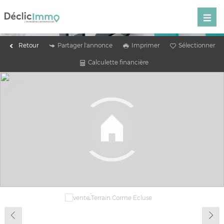
Retour
Partager l'annonce
Imprimer
Sélectionner
Calculette financière