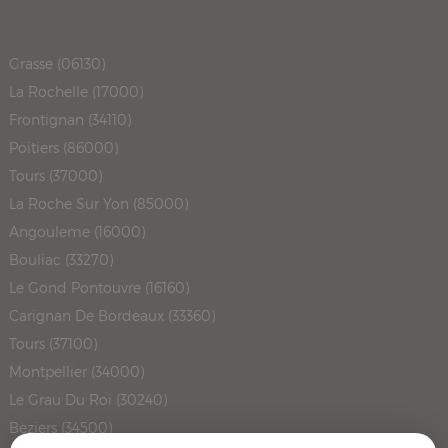
Grasse (06130)
La Rochelle (17000)
Frontignan (34110)
Poitiers (86000)
Tours (37000)
La Roche Sur Yon (85000)
Angouleme (16000)
Bouliac (33270)
Le Gond Pontouvre (16160)
Carignan De Bordeaux (33360)
Tours (37100)
Montpellier (34000)
Le Grau Du Roi (30240)
Beziers (34500)