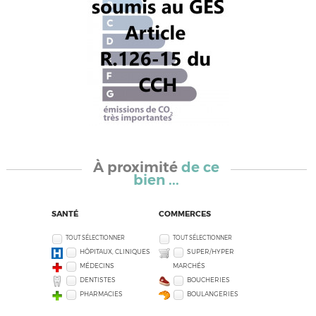
À proximité
de ce
bien ...
SANTÉ
COMMERCES
TOUT SÉLECTIONNER
TOUT SÉLECTIONNER
HÔPITAUX, CLINIQUES
SUPER/HYPER
MÉDECINS
MARCHÉS
DENTISTES
BOUCHERIES
PHARMACIES
BOULANGERIES