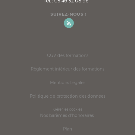
Tél. :
05 46 52 08 96
SUIVEZ-NOUS !
CGV des formations
Règlement intérieur des formations
Mentions Légales
Politique de protection des données
Gérer les cookies
Nos barèmes d'honoraires
Plan