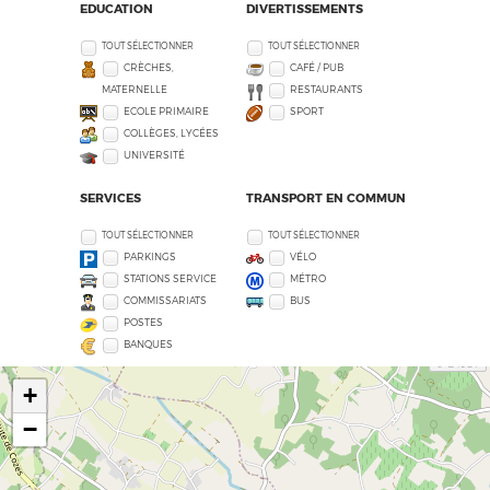
EDUCATION
DIVERTISSEMENTS
TOUT SÉLECTIONNER
TOUT SÉLECTIONNER
CRÈCHES,
CAFÉ / PUB
MATERNELLE
RESTAURANTS
ECOLE PRIMAIRE
SPORT
COLLÈGES, LYCÉES
UNIVERSITÉ
SERVICES
TRANSPORT EN COMMUN
TOUT SÉLECTIONNER
TOUT SÉLECTIONNER
PARKINGS
VÉLO
STATIONS SERVICE
MÉTRO
COMMISSARIATS
BUS
POSTES
BANQUES
+
−