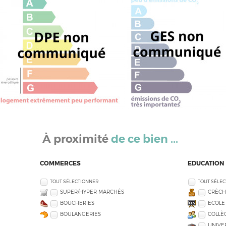
À proximité
de ce bien ...
COMMERCES
EDUCATION
TOUT SÉLECTIONNER
TOUT SÉLE
SUPER/HYPER MARCHÉS
CRÈCH
BOUCHERIES
ECOLE
BOULANGERIES
COLLÈG
UNIVE