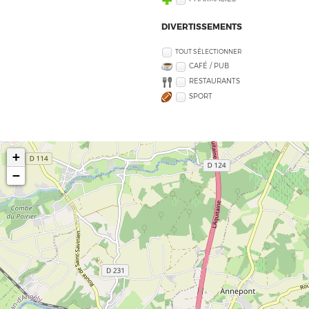
DIVERTISSEMENTS
TOUT SÉLECTIONNER
CAFÉ / PUB
RESTAURANTS
SPORT
+
−