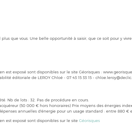
us que vous. Une belle opportunité à saisir, que ce soit pour y vivre 
ien est exposé sont disponibles sur le site Géorisques : www.georisques
ilité éditoriale de LEROY Chloé - 07 43 15 33 15 - chloe.leroy@decl
été. Nb de lots : 32. Pas de procédure en cours.
e acquéreur (50 000 € hors honoraires) Prix moyens des énergies inde
penses annuelles d'énergie pour un usage standard : entre 880 € et
ien est exposé sont disponibles sur le site
Géorisques