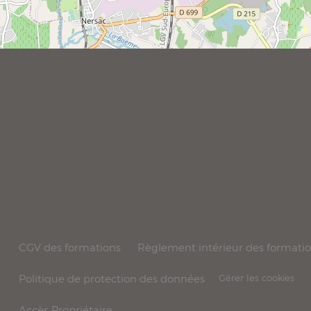
CGV des formations
Règlement intérieur des formati
Politique de protection des données
Gérer les cookies
Accès Propriétaire