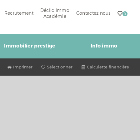
Déclic Immo
Recrutement
Contactez nous
0
Académie
Immobilier prestige
Info immo
Imprimer
Sélectionner
Calculette financière