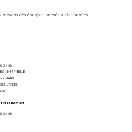
x moyens des énergies indexés sur les années
CTIONNER
ES, MATERNELLE
 PRIMAIRE
ES, LYCÉES
RSITÉ
 EN COMMUN
CTIONNER
O