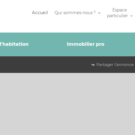
Espace
Accueil
Qui sommes-nous ?
particulier
'habitation
Immobilier pro
Partager l'annonce