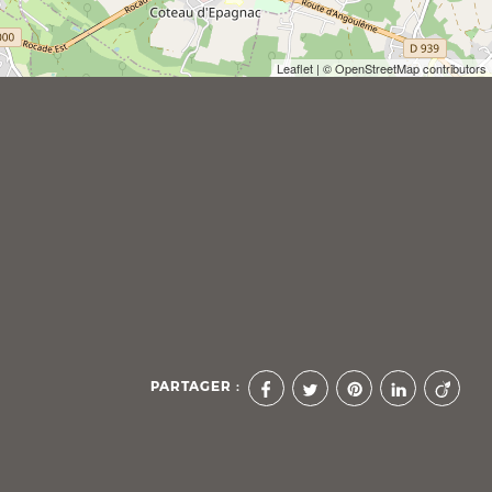
Leaflet
| © OpenStreetMap contributors
PARTAGER :