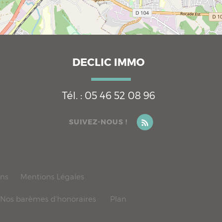
DECLIC IMMO
Tél. :
05 46 52 08 96
SUIVEZ-NOUS !
ons
Mentions Légales
Nos barèmes d'honoraires
Plan