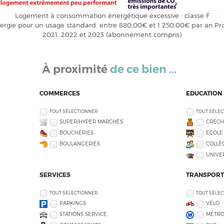
Logement à consommation énergétique excessive : classe F
rgie pour un usage standard: entre 880,00€ et 1 250,00€ par an.Pri
2021, 2022 et 2023 (abonnement compris)
À proximité
de ce bien ...
COMMERCES
EDUCATION
TOUT SÉLECTIONNER
TOUT SÉLE
SUPER/HYPER MARCHÉS
CRÈCH
BOUCHERIES
ECOLE
BOULANGERIES
COLLÈG
UNIVE
SERVICES
TRANSPORT
TOUT SÉLECTIONNER
TOUT SÉLE
PARKINGS
VÉLO
STATIONS SERVICE
MÉTR