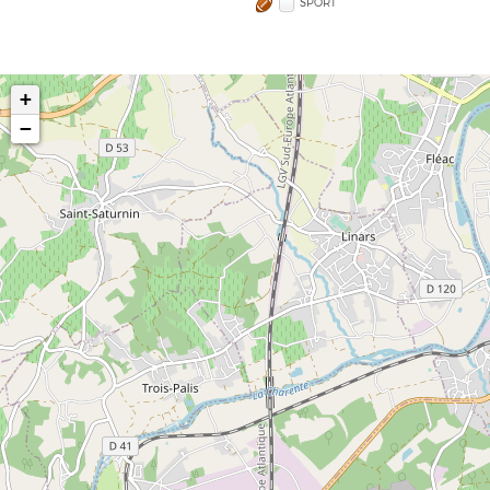
SPORT
+
−