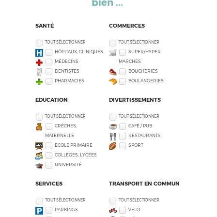
bien ...
SANTÉ
COMMERCES
TOUT SÉLECTIONNER
TOUT SÉLECTIONNER
HÔPITAUX, CLINIQUES
SUPER/HYPER
MÉDECINS
MARCHÉS
DENTISTES
BOUCHERIES
PHARMACIES
BOULANGERIES
EDUCATION
DIVERTISSEMENTS
TOUT SÉLECTIONNER
TOUT SÉLECTIONNER
CRÈCHES,
CAFÉ / PUB
MATERNELLE
RESTAURANTS
ECOLE PRIMAIRE
SPORT
COLLÈGES, LYCÉES
UNIVERSITÉ
SERVICES
TRANSPORT EN COMMUN
TOUT SÉLECTIONNER
TOUT SÉLECTIONNER
PARKINGS
VÉLO