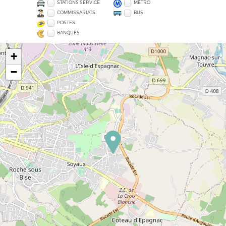
STATIONS SERVICE
MÉTRO
COMMISSARIATS
BUS
POSTES
BANQUES
+
−