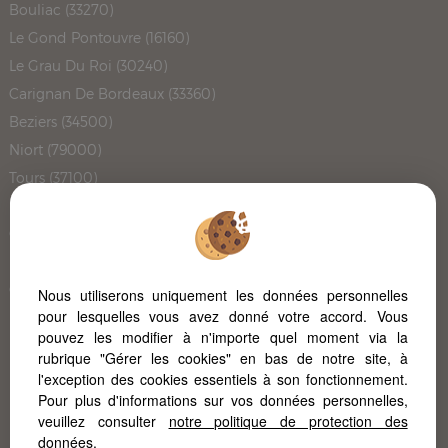
Bouliac (33270)
Le Gond Pontouvre (16160)
Le Grau Du Roi (30240)
Carignan De Bordeaux (33360)
Beziers (34500)
Niort (79000)
Tours (37100)
Montpellier (34000)
Chateauneuf Grasse (06740)
La Jarrie (17220)
Champniers (16430)
Nous utiliserons uniquement les données personnelles
pour lesquelles vous avez donné votre accord. Vous
Pont L'abbe D'arnoult (17250)
pouvez les modifier à n'importe quel moment via la
Bordeaux (33100)
rubrique "Gérer les cookies" en bas de notre site, à
L'immobilier à Poitiers
l'exception des cookies essentiels à son fonctionnement.
Pour plus d'informations sur vos données personnelles,
L'immobilier à la Rochelle
veuillez consulter
notre politique de protection des
données
.