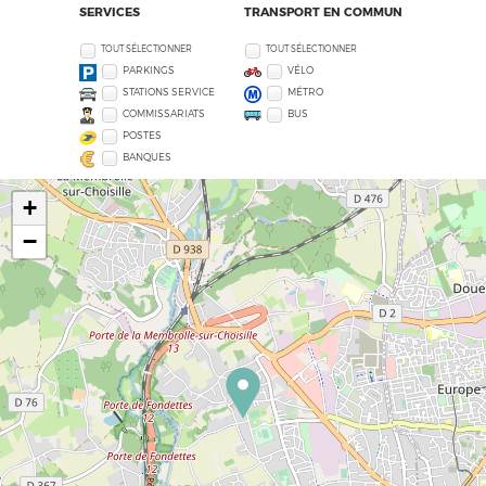
SERVICES
TRANSPORT EN COMMUN
TOUT SÉLECTIONNER
TOUT SÉLECTIONNER
PARKINGS
VÉLO
STATIONS SERVICE
MÉTRO
COMMISSARIATS
BUS
POSTES
BANQUES
+
−