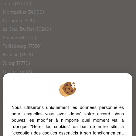
Tours (37000)
Montpellier (34000)
La Jarrie (17220)
Le Grau Du Roi (30240)
Poitiers (86000)
Taillebourg (17350)
Bouliac (33270)
Juicq (17770)
Le Cres (34920)
Le Cap Ferret (33950)
Angouleme (16000)
Ares (33740)
Pont L'abbe D'arnoult (17250)
Nous utiliserons uniquement les données personnelles
pour lesquelles vous avez donné votre accord. Vous
Rochefort (17300)
pouvez les modifier à n'importe quel moment via la
Carignan De Bordeaux (33360)
rubrique "Gérer les cookies" en bas de notre site, à
L'immobilier à Poitiers
l'exception des cookies essentiels à son fonctionnement.