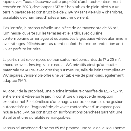
rapides vers Tours, découvrez cette propriété d’architecte entièrement
rénovée en 2020, développant 317 m² habitables de plain-pied sur un
terrain paysagée et constructible de 2 194 m² sans vis-à-vis. 4 chambres,
possibilité de chambres d’hôtes à haut rendement.
Dès l’entrée, la maison dévoile une pièce de vie traversante de 66 m²,
lumineuse, ouverte sur les terrasses et le jardin, avec cuisine
contemporaine aménagée et équipée. Les larges baies vitrées aluminium
avec vitrages réfléchissants assurent confort thermique, protection anti-
UV et parfaite intimité.
La partie nuit se compose de trois suites indépendantes de 17 à 25 m²,
chacune avec dressing, salle d’eau et WC privatifs, ainsi qu’une suite
parentale de 40 m² avec dressing sur mesure, salle de bains complète et
WC séparés. L’ensemble offre une véritable vie de plain-pied, également
adaptée PMR.
Au cœur de la propriété, une piscine intérieure chauffée de 12,5 x 5,5 m,
entièrement vitrée sur le jardin, constitue un espace de réception
exceptionnel. Elle bénéficie d’une nage à contre-courant, d’une gestion
automatisée de l’hygrométrie, de volets motorisés et d’un espace pool-
house avec SPA. Sa construction sur fondations banchées garantit une
stabilité et une durabilité remarquables.
Le sous-sol aménagé d’environ 85 m² propose une salle de jeux ou home