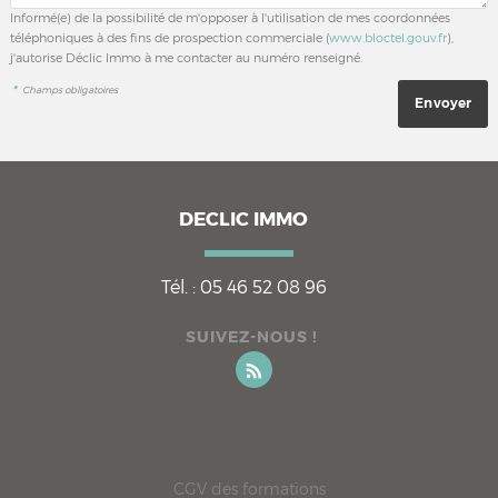
Informé(e) de la possibilité de m'opposer à l'utilisation de mes coordonnées
téléphoniques à des fins de prospection commerciale (
www.bloctel.gouv.fr
),
j'autorise Déclic Immo à me contacter au numéro renseigné.
*
Champs obligatoires
DECLIC IMMO
Tél. :
05 46 52 08 96
SUIVEZ-NOUS !
CGV des formations