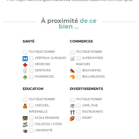
À proximité
de ce
bien ...
SANTÉ
COMMERCES
TOUT SÉLECTIONNER
TOUT SÉLECTIONNER
HÔPITAUX, CLINIQUES
SUPER/HYPER
MÉDECINS
MARCHÉS
DENTISTES
BOUCHERIES
PHARMACIES
BOULANGERIES
EDUCATION
DIVERTISSEMENTS
TOUT SÉLECTIONNER
TOUT SÉLECTIONNER
CRÈCHES,
CAFÉ / PUB
MATERNELLE
RESTAURANTS
ECOLE PRIMAIRE
SPORT
COLLÈGES, LYCÉES
UNIVERSITÉ