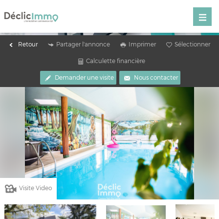
Retour
Partager l'annonce
Imprimer
Sélectionner
Calculette financière
Demander une visite
Nous contacter
Visite Video