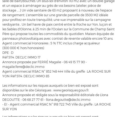
salle de bain/douches. Un sous-sol d'environ 110 m2 avec un double garage
et un espace à aménager au grès de vos besoins (atelier, pièce de
stockage , ...) Un vide sanitaire de 63 m2 proposant à nouveau de l'espace
de rangement. L'ensemble sur une grande parcelle de 3500 M2 idéale
pour profitez en toute tranquilité, une vue imprenable sur la campagne
verdoyante... Un bel havre de paix centré entre la Roche sur Yon, luçon et
les Sables d'Olonne, à 25 min de l'Océan sur la Commune de Champ Saint
Père qui propose toutes les commodités du quotidien. Maison équipée de
panneaux photovoltaïques avec contrat de revente valable encore 10 ans.
Agent commercial Honoraires : 5 % TTC inclus charge acquéreur
(300 000 € hors honoraires)
DPE : D
Réf 5114. DECLIC IMMO 17
Annonce proposée par FERRÉ Magalie - 06 49 15 77 90 -
magalie.ferre@declic.immo
Agent commercial RSAC N° 852 148 444 Ville du greffe : LA ROCHE SUR
YON Réf 5114. DECLIC IMMO 85
Les informations sur les risques auxquels ce bien est exposé sont
disponibles sur le site Géorisques : www.georisques.gouv.fr.
Annonce proposée et rédigée sous la responsabilité éditoriale de Llona
DEGOUTTE - 06 68 27 77 61 - llona.degoutte@declic.immo
- EI - Agent commercial RSAC N° 918 722 745 Ville du greffe : LA ROCHE
SUR YON
Les informations sur les risques auxquels ce bien est exposé sont