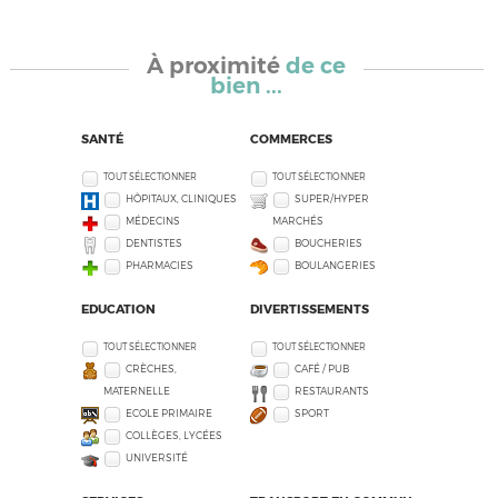
À proximité
de ce
bien ...
SANTÉ
COMMERCES
TOUT SÉLECTIONNER
TOUT SÉLECTIONNER
HÔPITAUX, CLINIQUES
SUPER/HYPER
MÉDECINS
MARCHÉS
DENTISTES
BOUCHERIES
PHARMACIES
BOULANGERIES
EDUCATION
DIVERTISSEMENTS
TOUT SÉLECTIONNER
TOUT SÉLECTIONNER
CRÈCHES,
CAFÉ / PUB
MATERNELLE
RESTAURANTS
ECOLE PRIMAIRE
SPORT
COLLÈGES, LYCÉES
UNIVERSITÉ