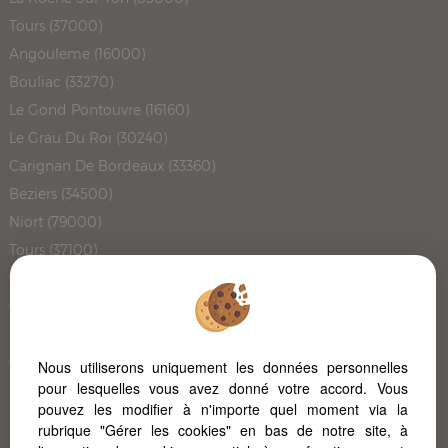
Tours (37000)
Angouleme (16000)
Bouliac (33270)
Le Gond Pontouvre (16160)
Le Grau Du Roi (30240)
Carignan De Bordeaux (33360)
Beziers (34500)
Niort (79000)
Tours (37100)
Montpellier (34000)
Chateauneuf Grasse (06740)
La Jarrie (17220)
Champniers (16430)
Nous utiliserons uniquement les données personnelles
pour lesquelles vous avez donné votre accord. Vous
Pont L'abbe D'arnoult (17250)
pouvez les modifier à n'importe quel moment via la
Bordeaux (33100)
rubrique "Gérer les cookies" en bas de notre site, à
L'immobilier à Poitiers