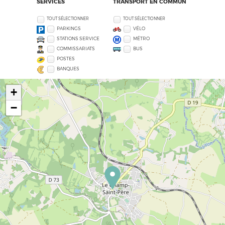
SERVICES
TRANSPORT EN COMMUN
TOUT SÉLECTIONNER
TOUT SÉLECTIONNER
PARKINGS
VÉLO
STATIONS SERVICE
MÉTRO
COMMISSARIATS
BUS
POSTES
BANQUES
+
−