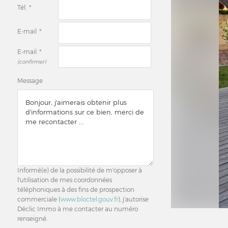
Tél.
*
E-mail
*
E-mail
*
(confirmer)
Message
Informé(e) de la possibilité de m'opposer à
l'utilisation de mes coordonnées
téléphoniques à des fins de prospection
commerciale (
www.bloctel.gouv.fr
), j'autorise
Déclic Immo à me contacter au numéro
renseigné.