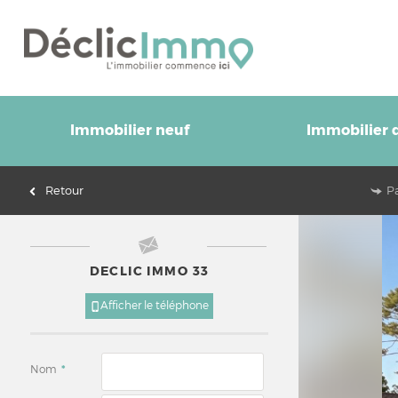
Immobilier neuf
Immobilier d
Retour
P
DECLIC IMMO 33
Afficher le téléphone
Nom
*