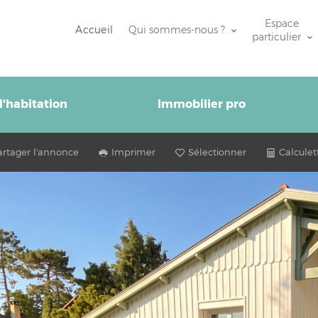
Espace
Accueil
Qui sommes-nous ?
particulier
'habitation
Immobilier pro
artager l'annonce
Imprimer
Sélectionner
Calculet