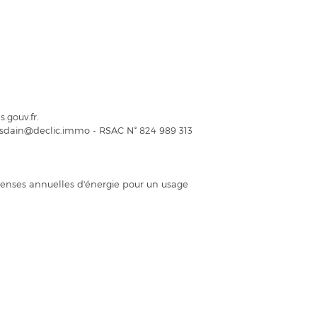
.gouv.fr.
lesdain@declic.immo - RSAC N° 824 989 313
enses annuelles d'énergie pour un usage