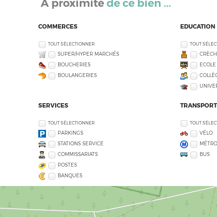
À proximité
de ce bien ...
COMMERCES
EDUCATION
TOUT SÉLECTIONNER
TOUT SÉLE
SUPER/HYPER MARCHÉS
CRÈCH
BOUCHERIES
ECOLE
BOULANGERIES
COLLÈG
UNIVE
SERVICES
TRANSPORT
TOUT SÉLECTIONNER
TOUT SÉLE
PARKINGS
VÉLO
STATIONS SERVICE
MÉTR
COMMISSARIATS
BUS
POSTES
BANQUES