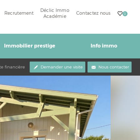
Déclic Immo
Recrutement
Contactez nous
0
Académie
Immobilier prestige
Info immo
te financière
Demander une visite
Nous contacter