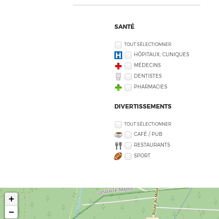
SANTÉ
TOUT SÉLECTIONNER
HÔPITAUX, CLINIQUES
MÉDECINS
DENTISTES
PHARMACIES
DIVERTISSEMENTS
TOUT SÉLECTIONNER
CAFÉ / PUB
RESTAURANTS
SPORT
+
−