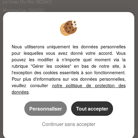
Le Grau Du Roi (30240)
Montpellier (34000)
Tours (37100)
Chateauneuf Grasse (06740)
La Jarrie (17220)
Rochefort (17300)
Nous utiliserons uniquement les données personnelles
pour lesquelles vous avez donné votre accord. Vous
Champniers (16430)
pouvez les modifier à n'importe quel moment via la
Pont L'abbe D'arnoult (17250)
rubrique "Gérer les cookies" en bas de notre site, à
L'immobilier à Poitiers
l'exception des cookies essentiels à son fonctionnement.
Pour plus d'informations sur vos données personnelles,
L'immobilier à la Rochelle
veuillez consulter
notre politique de protection des
données
.
Personnaliser
Tout accepter
Continuer sans accepter