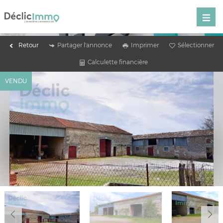
Retour
Partager l'annonce
Imprimer
Sélectionner
Calculette financière
VENDU