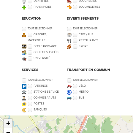
DENTISTES
BOUCHERIES
PHARMACIES
BOULANGERIES
EDUCATION
DIVERTISSEMENTS
TOUT SÉLECTIONNER
TOUT SÉLECTIONNER
CRÈCHES,
CAFÉ / PUB
MATERNELLE
RESTAURANTS
ECOLE PRIMAIRE
SPORT
COLLÈGES, LYCÉES
UNIVERSITÉ
SERVICES
TRANSPORT EN COMMUN
TOUT SÉLECTIONNER
TOUT SÉLECTIONNER
PARKINGS
VÉLO
STATIONS SERVICE
MÉTRO
COMMISSARIATS
BUS
POSTES
BANQUES
+
−