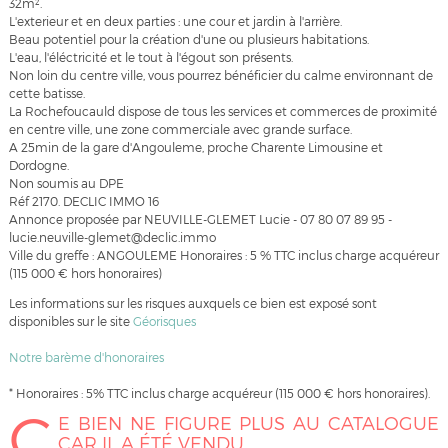
32m².
L'exterieur et en deux parties : une cour et jardin à l'arrière.
Beau potentiel pour la création d'une ou plusieurs habitations.
L'eau, l'éléctricité et le tout à l'égout son présents.
Non loin du centre ville, vous pourrez bénéficier du calme environnant de
cette batisse.
La Rochefoucauld dispose de tous les services et commerces de proximité
en centre ville, une zone commerciale avec grande surface.
A 25min de la gare d'Angouleme, proche Charente Limousine et
Dordogne.
Non soumis au DPE
Réf 2170. DECLIC IMMO 16
Annonce proposée par NEUVILLE-GLEMET Lucie - 07 80 07 89 95 -
lucie.neuville-glemet@declic.immo
Ville du greffe : ANGOULEME Honoraires : 5 % TTC inclus charge acquéreur
(115 000 € hors honoraires)
Les informations sur les risques auxquels ce bien est exposé sont
disponibles sur le site
Géorisques
Notre barème d'honoraires
* Honoraires : 5% TTC inclus charge acquéreur (115 000 € hors honoraires).
C
E BIEN NE FIGURE PLUS AU CATALOGUE
CAR IL A ÉTÉ VENDU.