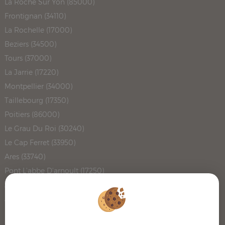
La Roche Sur Yon (85000)
Frontignan (34110)
La Rochelle (17000)
Beziers (34500)
Tours (37000)
La Jarrie (17220)
Montpellier (34000)
Taillebourg (17350)
Poitiers (86000)
Le Grau Du Roi (30240)
Le Cap Ferret (33950)
Ares (33740)
Pont L'abbe D'arnoult (17250)
Angouleme (16000)
Juicq (17770)
Rochefort (17300)