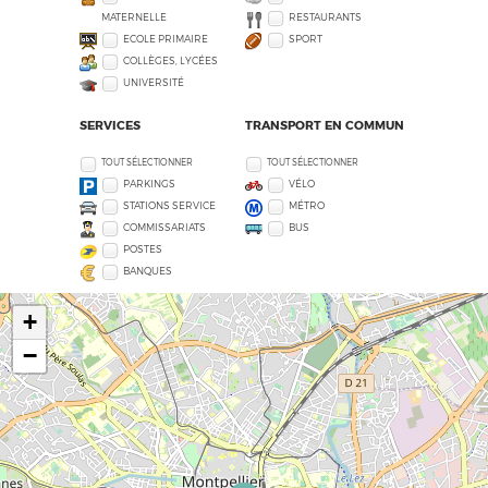
MATERNELLE
RESTAURANTS
ECOLE PRIMAIRE
SPORT
COLLÈGES, LYCÉES
UNIVERSITÉ
SERVICES
TRANSPORT EN COMMUN
TOUT SÉLECTIONNER
TOUT SÉLECTIONNER
PARKINGS
VÉLO
STATIONS SERVICE
MÉTRO
COMMISSARIATS
BUS
POSTES
BANQUES
+
−