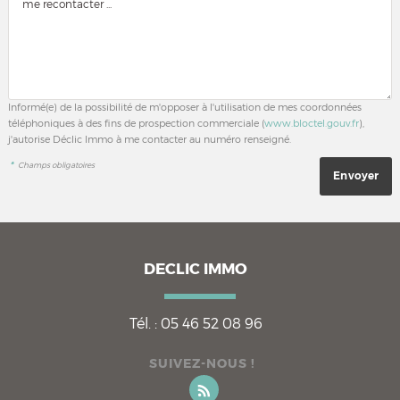
Informé(e) de la possibilité de m'opposer à l'utilisation de mes coordonnées
téléphoniques à des fins de prospection commerciale (
www.bloctel.gouv.fr
),
j'autorise Déclic Immo à me contacter au numéro renseigné.
*
Champs obligatoires
DECLIC IMMO
Tél. :
05 46 52 08 96
SUIVEZ-NOUS !