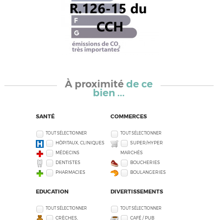
À proximité
de ce
bien ...
SANTÉ
COMMERCES
TOUT SÉLECTIONNER
TOUT SÉLECTIONNER
HÔPITAUX, CLINIQUES
SUPER/HYPER
MÉDECINS
MARCHÉS
DENTISTES
BOUCHERIES
PHARMACIES
BOULANGERIES
EDUCATION
DIVERTISSEMENTS
TOUT SÉLECTIONNER
TOUT SÉLECTIONNER
CRÈCHES,
CAFÉ / PUB