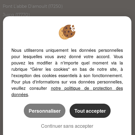
Pont L'abbe D'arnoult (17250)
Juicq (17770)
Angouleme (16000)
Rochefort (17300)
Bouliac (33270)
Carignan De Bordeaux (33360)
Nous utiliserons uniquement les données personnelles
pour lesquelles vous avez donné votre accord. Vous
Le Cres (34920)
pouvez les modifier à n'importe quel moment via la
Le Cap Ferret (33950)
rubrique "Gérer les cookies" en bas de notre site, à
L'immobilier à Poitiers
l'exception des cookies essentiels à son fonctionnement.
Pour plus d'informations sur vos données personnelles,
L'immobilier à la Rochelle
veuillez consulter
notre politique de protection des
données
.
Personnaliser
Tout accepter
Continuer sans accepter