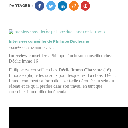
PARTAGER :
Interview conseiller de Philippe Duchesne
Publiée le
27 JANVIER 2023
Interview conseiller -
Philippe Duchesne conseiller chez
Déclic Immo 16
Philippe est conseiller chez
Déclic Immo Charente
(16).
Il nous explique les raisons pour lesquelles il a choisi Déclic
Immo, comment sa formation s'est-elle déroulée au sein du
réseau et ce qu'il préfère dans son travail en tant que
conseiller immobilier indépendant.