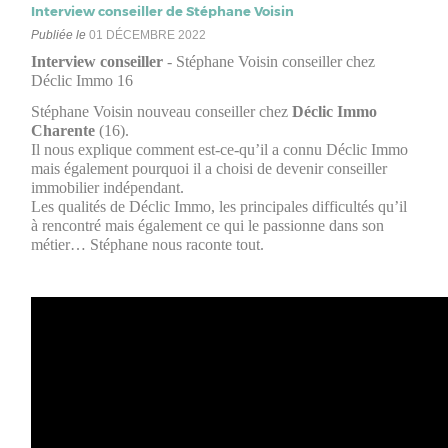
Interview conseiller de Stéphane Voisin
Publiée le
01 DÉCEMBRE 2022
Interview conseiller
- Stéphane Voisin conseiller chez
Déclic Immo 16
Stéphane Voisin nouveau conseiller chez
Déclic Immo
Charente
(16).
Il nous explique comment est-ce-qu’il a connu Déclic Immo
mais également pourquoi il a choisi de devenir conseiller
immobilier indépendant.
Les qualités de Déclic Immo, les principales difficultés qu’il
à rencontré mais également ce qui le passionne dans son
métier… Stéphane nous raconte tout.