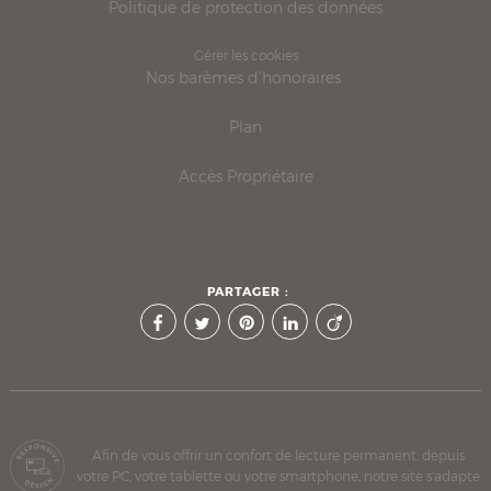
Politique de protection des données
Gérer les cookies
Nos barèmes d'honoraires
Plan
Accès Propriétaire
PARTAGER :
Afin de vous offrir un confort de lecture permanent, depuis
votre PC, votre tablette ou votre smartphone, notre site s'adapte