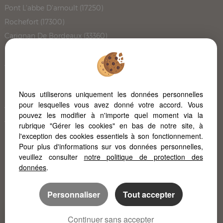
Pont L'abbe D'arnoult (17250)
Rochefort (17300)
Carignan De Bordeaux (33360)
Bouliac (33270)
Juicq (17770)
Le Cres (34920)
Le Cap Ferret (33950)
Nous utiliserons uniquement les données personnelles
pour lesquelles vous avez donné votre accord. Vous
Angouleme (16000)
pouvez les modifier à n'importe quel moment via la
Ares (33740)
rubrique "Gérer les cookies" en bas de notre site, à
L'immobilier à Poitiers
l'exception des cookies essentiels à son fonctionnement.
Pour plus d'informations sur vos données personnelles,
L'immobilier à la Rochelle
veuillez consulter
notre politique de protection des
données
.
Personnaliser
Tout accepter
Continuer sans accepter