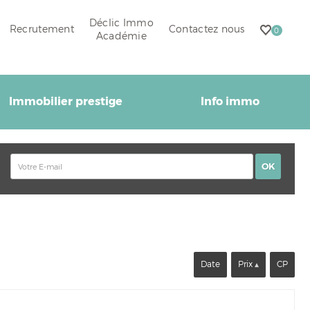
Déclic Immo
Recrutement
Contactez nous
0
Académie
Immobilier prestige
Info immo
Date
Prix
CP