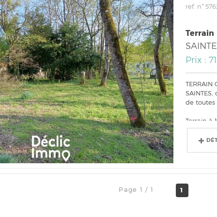
ref. n° 576
Terrain
SAINTE
Prix : 7
TERRAIN 
SAINTES, d
de toutes
Terrain à b
DÉ
Page 1 / 1
1