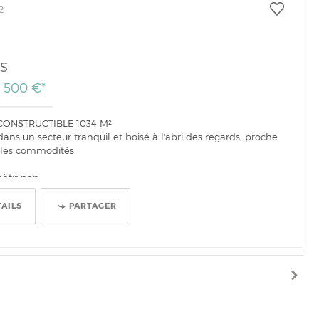
2
S
1 500 €*
CONSTRUCTIBLE 1034 M²
ans un secteur tranquil et boisé à l'abri des regards, proche
 les commodités.
âtir non...
TAILS
PARTAGER