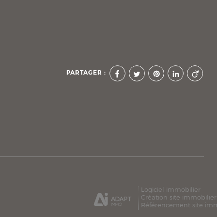
PARTAGER :
Logiciel immobilier
Création site immobilier
Référencement site imm