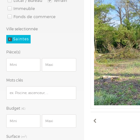
Local / Bureau
Terrain
Immeuble
Fonds de commerce
Ville selectionnée
Saintes
X
Pièce(s)
Mots clés
Budget
(€)
Surface
2
(m
)