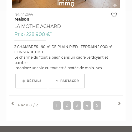
ref. n° 2644
Maison
LA MOTHE ACHARD
Prix : 228 900 €*
3 CHAMBRES - 90m² DE PLAIN PIED - TERRAIN 1 000m²
CONSTRUCTIBLE
Le charme du "tout à pied" dans un cadre verdoyant et
paisible
Imaginez une vie où tout est à portée de main : vos...
DÉTAILS
PARTAGER
Page 8 / 21
1
2
3
4
5
6
7
8