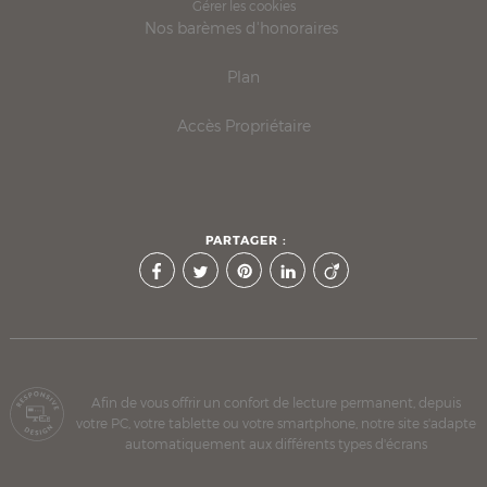
Gérer les cookies
Nos barèmes d'honoraires
Plan
Accès Propriétaire
PARTAGER :
Afin de vous offrir un confort de lecture permanent, depuis
votre PC, votre tablette ou votre smartphone, notre site s'adapte
automatiquement aux différents types d'écrans