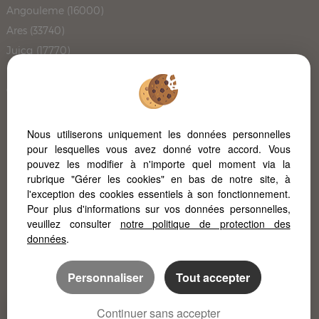
Angouleme (16000)
Ares (33740)
Juicq (17770)
Bouliac (33270)
Carignan De Bordeaux (33360)
Le Cres (34920)
Le Cap Ferret (33950)
Nous utiliserons uniquement les données personnelles
pour lesquelles vous avez donné votre accord. Vous
Pont L'abbe D'arnoult (17250)
pouvez les modifier à n'importe quel moment via la
Meze (34140)
rubrique "Gérer les cookies" en bas de notre site, à
L'immobilier à Poitiers
l'exception des cookies essentiels à son fonctionnement.
Pour plus d'informations sur vos données personnelles,
L'immobilier à la Rochelle
veuillez consulter
notre politique de protection des
données
.
Personnaliser
Tout accepter
Continuer sans accepter