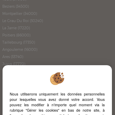
Beziers (34500)
Montpellier (34000)
Le Grau Du Roi (30240)
La Jarrie (17220)
Poitiers (86000)
Taillebourg (17350)
Angouleme (16000)
Ares (33740)
Juicq (17770)
Bouliac (33270)
Carignan De Bordeaux (33360)
Le Cres (34920)
Le Cap Ferret (33950)
Nous utiliserons uniquement les données personnelles
pour lesquelles vous avez donné votre accord. Vous
Pont L'abbe D'arnoult (17250)
pouvez les modifier à n'importe quel moment via la
Meze (34140)
rubrique "Gérer les cookies" en bas de notre site, à
L'immobilier à Poitiers