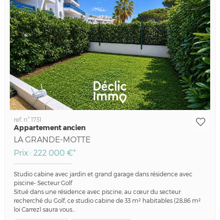
ref. n° 1731
Appartement ancien
LA GRANDE-MOTTE
Prix : 222 000 €*
Studio cabine avec jardin et grand garage dans résidence avec
piscine- Secteur Golf
Situé dans une résidence avec piscine, au cœur du secteur
recherché du Golf, ce studio cabine de 33 m² habitables (28,86 m²
loi Carrez) saura vous...